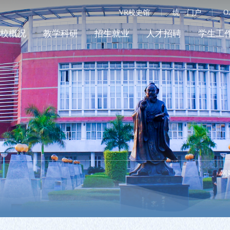
VR校史馆
统一门户
O
学校概况
教学科研
招生就业
人才招聘
学生工
网