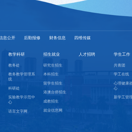
信息公开
后勤报修
财务信息
四维传媒
教学科研
招生就业
人才招聘
学生工作
教务处
研究生招生
共青团
教务教学管理系
本科招生
学工在线
统
留学生招生
心理健康
科研处
心
港澳台侨招生
实验教学示范中
新学工管
成教招生
心
就业信息网
语言文字网