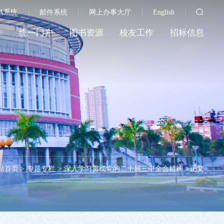
A系统
邮件系统
网上办事大厅
English
作
统一门户
图书资源
校友工作
招标信息
站首页
>
专题专栏
>
深入学习贯彻党的二十届三中全会精神
>
正文