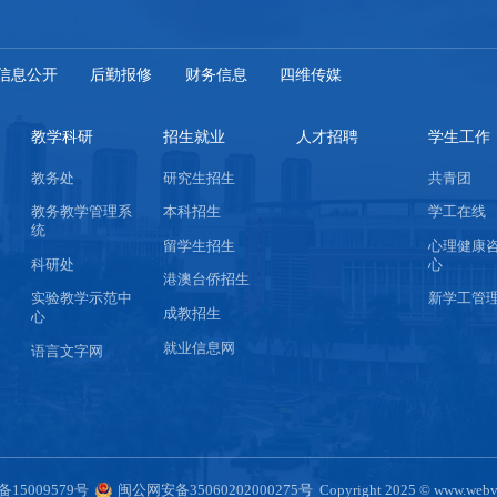
信息公开
后勤报修
财务信息
四维传媒
教学科研
招生就业
人才招聘
学生工作
教务处
研究生招生
共青团
教务教学管理系
本科招生
学工在线
统
留学生招生
心理健康
科研处
心
港澳台侨招生
实验教学示范中
新学工管
成教招生
心
就业信息网
语言文字网
备15009579号
闽公网安备35060202000275号
Copyright 2025 © www.webvp