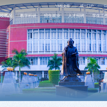
VR校史馆
统一门户
O
学校概况
教学科研
招生就业
人才招聘
学生工
网