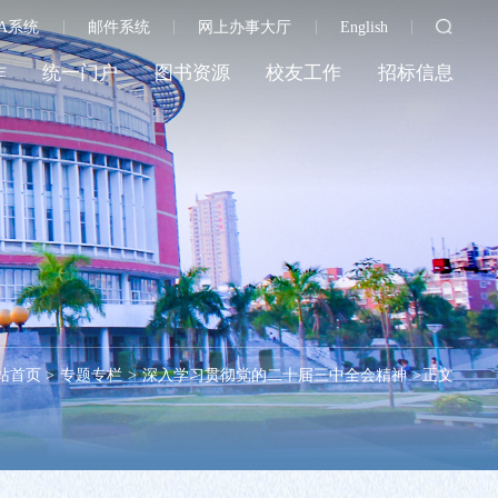
A系统
邮件系统
网上办事大厅
English
作
统一门户
图书资源
校友工作
招标信息
站首页
>
专题专栏
>
深入学习贯彻党的二十届三中全会精神
>
正文