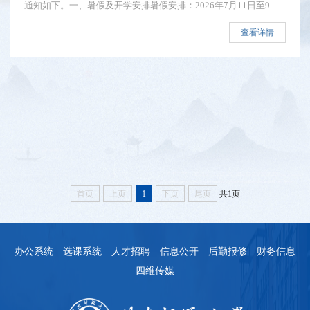
通知如下。一、暑假及开学安排暑假安排：2026年7月11日至9月4
日开学安排：2026年9月5日行政人员及教师报到并上班，9月6日
学生（含研究生）报到注册，9月7日起正式上课；2026级新生
查看详情
（含研究生）报到时间以录取通知书为准。二、有关要求和注意事
项请各单位务必按照学校统一部署，严格做好暑假期间各项工作。
1.各单位暑假期间仍有工作任务的，请按照学校安排有序开展。2.
做好安全教育。...
首页
上页
1
下页
尾页
共1页
办公系统
选课系统
人才招聘
信息公开
后勤报修
财务信息
四维传媒