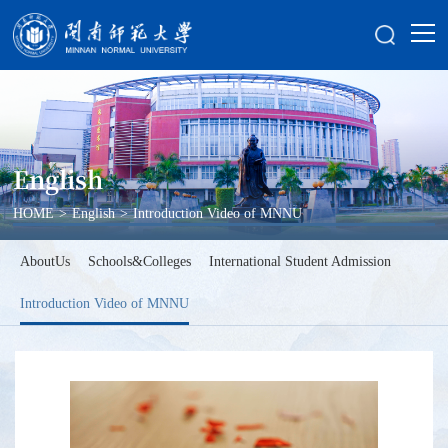
English
HOME
>
English
>
Introduction Video of MNNU
AboutUs
Schools&Colleges
International Student Admission
Introduction Video of MNNU