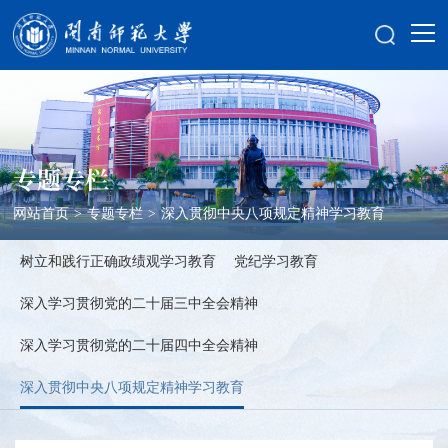
专题专栏
网站首页
>
专题专栏
>
深入贯彻中央八项规定精神学习教育
树立和践行正确政绩观学习教育
党纪学习教育
深入学习贯彻党的二十届三中全会精神
深入学习贯彻党的二十届四中全会精神
深入贯彻中央八项规定精神学习教育