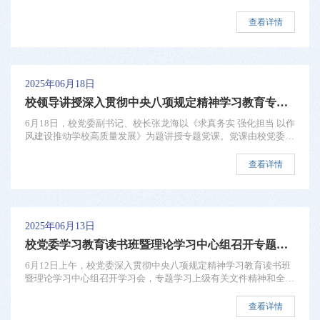
主任李顺兴出席会议并讲话，全体在家校领导出席会议。会议指
出，中央八项规定是新时代制定的第一部重要党内法规，是改进作
查看详情
风的切入口和动员令，也是新时代全面从严治党的“金色名片”。会
议强调，要提高政治站位，深刻领会习近平总书记重要指示批示精
神，充分把握自我革命的时代意义，深入开展“以案四说”，...
2025年06月18日
校领导讲授深入贯彻中央八项规定精神学习教育专题党课
6月18日，校党委副书记、校长张龙海以《求真务实 强化担当 以作
风建设推动学校高质量发展》为题讲授专题党课。党课由校党委副
书记廖志丹主持。课上，张龙海围绕增强贯彻落实中央八项规定精
神的政治自觉等三个方面，结合高等教育领域和我校典型案例，全
查看详情
面阐述了中央八项规定精神的重大意义，深入剖析了高等教育领域
在落实中央八项规定精神方面存在的问题和不足，明确指出了党员
干部全面贯彻中央八项规定精神推动学校高质量发展的行动路
径。...
2025年06月13日
校党委学习教育读书班暨理论学习中心组召开专题学习会
6月12日上午，校党委深入贯彻中央八项规定精神学习教育读书班
暨理论学习中心组召开学习会，专题学习上级有关文件精神和全省
警示教育会精神。会议由校党委书记、党委学习教育工作专班主任
李顺兴主持，全体校领导参加。会议指出，党的十八大以来，以习
查看详情
近平同志为核心的党中央高度重视党的作风建设，从制定和落实中