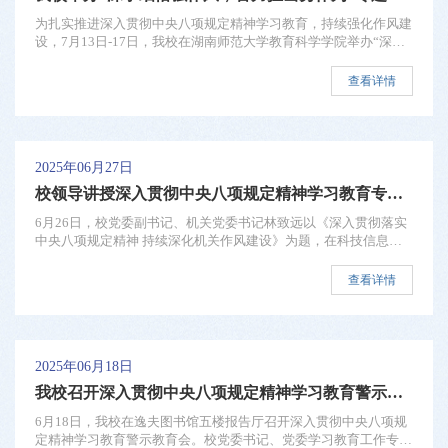
为扎实推进深入贯彻中央八项规定精神学习教育，持续强化作风建
设，7月13日-17日，我校在湖南师范大学教育科学学院举办“深学
细悟强作风，奋力担当勇作为”专题培训班。湖南师范大学副校长
谢资清，党委委员、副校长王辉分别出席开班式和结业式，我校党
查看详情
委副书记廖志丹，党委常委、副校长林耀进带队，学校中层干部
（副处）共50余人参加培训。开班式上，谢资清介绍湖南师大发展
历程与办学特色，表示两校同属教育部"师范教育协同提质计划"...
2025年06月27日
校领导讲授深入贯彻中央八项规定精神学习教育专题党课
6月26日，校党委副书记、机关党委书记林致远以《深入贯彻落实
中央八项规定精神 持续深化机关作风建设》为题，在科技信息楼1
607会议室讲授党课。课上，林致远结合对《党政机关厉行节约反
对浪费条例》的学习感悟，围绕“回溯历史征程”“以案为镜鉴”“聚
查看详情
焦常态长效”三个方面进行阐释。他深入梳理了党的作风建设的理
论逻辑，通过丰富的警示案例提醒各位党员在抓紧抓好警示教育中
做到知止存畏。林致远要求，党员同志要抓学风建设，提升对学风
重要性的思想认识，...
2025年06月18日
我校召开深入贯彻中央八项规定精神学习教育警示教育会
6月18日，我校在逸夫图书馆五楼报告厅召开深入贯彻中央八项规
定精神学习教育警示教育会。校党委书记、党委学习教育工作专班