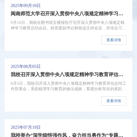
2025年09月10日
闽南师范大学召开深入贯彻中央八项规定精神学习教育总结会议
9月10日，我校在图书馆五楼报告厅召开深入贯彻中央八项规定精
神学习教育总结会议。校党委副书记林致远主持会议，并传达习近
平总书记关于学习教育的重要指示精神以及中央、省委党的建设工
作领导小组会议精神。校党委副书记、校长张龙海总结学习教育成
查看详情
效经验并部署巩固拓展工作。会议指出，学习教育启动以来，学校
党委严格按照党中央决策部署和省委、省教育厅工作要求，紧密结
合学校实际，坚持务实精准、学查改一体推进，思想根基更加牢
固，...
2025年08月05日
我校召开深入贯彻中央八项规定精神学习教育评估总结工作部署会
8月5日，我校召开深入贯彻中央八项规定精神学习教育评估总结工
作部署会，系统梳理学习教育的做法成效，客观分析存在的差距不
足，听取群众对开展学习教育情况的评估。校党委书记、党委学习
教育工作专班主任李顺兴主持会议并讲话。会议传达了上级有关文
查看详情
件要求，围绕学习研讨、查摆问题、集中整治、开门教育等环节，
系统回顾了学校学习教育开展情况，并就下一步扎实做好评估总结
工作进行专题部署。随后，教师代表结合各自岗位实际，对学校开
展学习教育进行了客观评价并提出意见建议。...
2025年07月19日
我校举办“深学细悟强作风，奋力担当勇作为”专题培训班