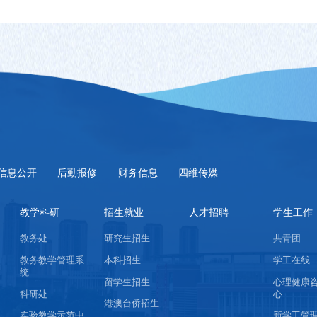
信息公开
后勤报修
财务信息
四维传媒
教学科研
招生就业
人才招聘
学生工作
教务处
研究生招生
共青团
教务教学管理系
本科招生
学工在线
统
留学生招生
心理健康
科研处
心
港澳台侨招生
实验教学示范中
新学工管