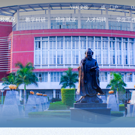
VR校史馆
统一门户
O
学校概况
教学科研
招生就业
人才招聘
学生工
网