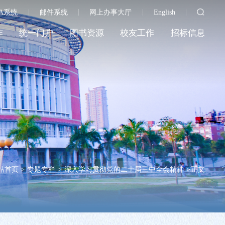
A系统
邮件系统
网上办事大厅
English
作
统一门户
图书资源
校友工作
招标信息
站首页
>
专题专栏
>
深入学习贯彻党的二十届三中全会精神
>
正文