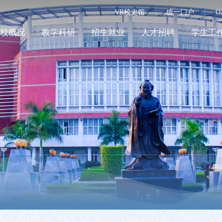
VR校史馆
统一门户
O
学校概况
教学科研
招生就业
人才招聘
学生工
网