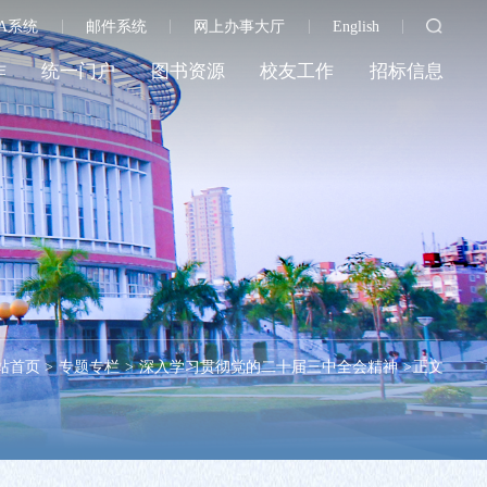
A系统
邮件系统
网上办事大厅
English
作
统一门户
图书资源
校友工作
招标信息
站首页
>
专题专栏
>
深入学习贯彻党的二十届三中全会精神
>
正文