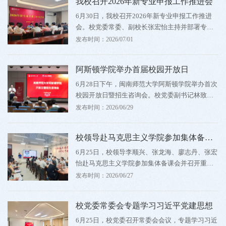
我校召开2026年新专业申报工作推进会
年的奋斗历程，回顾闽南师范大学在党的坚强领
导下68年的发展历程。随后，校党委书记李顺兴
6月30日，我校召开2026年新专业申报工作推进
带领新党员代表进行入党宣誓，全体与会党员重
会。校党委常委、副校长张宏怡主持并部署专项
温入党誓词。校党委副书记、校长张龙海宣读“光
工作。会上，物理与信息工程学院、计算机学院
发布时间：2026/07/01
荣在党50年”纪念章颁发对象、...
汇报新专业申报阶段性工作成效。目前，各拟申
报专业已完成行业调研、需求论证、专业定位等
阿斯顿学院举办首届校园开放日
前期基础工作，初步构建了人才培养框架与课程
体系，申报材料梳理、校企资源对接等各项筹备
6月28日下午，闽南师范大学阿斯顿学院举办首次
工作有序推进。文学院、艺术学院重点汇报了202
校园开放日暨招生咨询会。校党委副书记林致
7年拟新增专业的调研开展情况，实事求是梳理现
远，英国阿斯顿大学校方代表Rob Wilson、Keith
发布时间：2026/06/29
阶段存在的短板。会议指出，...
Sharp，我校阿斯顿学院负责人等中英双方代表出
席活动。众多关注学院首届招生的家长和考生到
校领导赴马克思主义学院参加集体备课会并召开重点马克思主义学院建设现场办公会
场参与。林致远在致辞中指出，在教育对外开放
不断深化的背景下，以高水平中外合作办学培养
6月25日，校领导李顺兴、张龙海、廖志丹、张宏
具有国际视野和全球胜任力的人才，是顺应时代
怡赴马克思主义学院参加集体备课会并召开重点
之需、回应社会之盼的重要举措。他表示，学校
马克思主义学院建设现场办公会。集体备课会
发布时间：2026/06/27
将从平台搭建、师资保障、...
上，马克思主义学院蓝小燕、叶锦华两位老师围
绕漳州110先进事迹融入《习近平新时代中国特色
校党委常委会专题学习习近平党建思想
社会主义思想概论》课作教学展示，集美大学马
克思主义学院院长张劲松教授、我校新闻传播学
6月25日，校党委召开常委会会议，专题学习习近