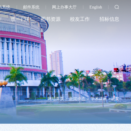
A系统
邮件系统
网上办事大厅
English
作
统一门户
图书资源
校友工作
招标信息
网站首页
>
新闻动态
>
学术讲座
>
正文