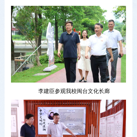
李建臣参观我校闽台文化长廊