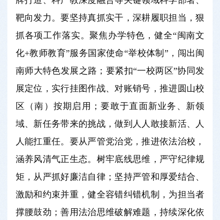
牌打造、科产教深度融合等关键领域科学部署、
靶向发力。要坚持真抓实干，深耕履职担当，狠
抓各项工作落实。聚焦办学特色，健全“闽南文
化+教师教育”服务国家使命“举校体制”，闯出闽
南师大特色发展之路；要紧扣“一校两区”协同发
展定位，实行挂图作战、对账销号，推进圆山校
区（南）按期启用；要敢于直面新业务、新领
域、新任务带来的挑战，做到人人敢接新活、人
人能扛重任。要从严管党治党，推进依法治校，
涵养风清气正生态。树牢底线思维，严守纪律规
矩，从严抓好廉洁自律；坚持严管和厚爱结合、
激励和约束并重，健全容错纠错机制，为担当者
撑腰鼓劲；善用法治思维破解难题，持续深化依